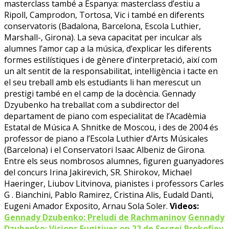
masterclass també a Espanya: masterclass d’estiu a
Ripoll, Camprodon, Tortosa, Vic i també en diferents
conservatoris (Badalona, Barcelona, Escola Luthier,
Marshall-, Girona). La seva capacitat per inculcar als
alumnes l’amor cap a la música, d’explicar les diferents
formes estilístiques i de gènere d’interpretació, així com
un alt sentit de la responsabilitat, intel·ligència i tacte en
el seu treball amb els estudiants li han merescut un
prestigi també en el camp de la docència. Gennady
Dzyubenko ha treballat com a subdirector del
departament de piano com especialitat de l’Acadèmia
Estatal de Música A. Shnitke de Moscou, i des de 2004 és
professor de piano a l’Escola Luthier d’Arts Músicales
(Barcelona) i el Conservatori Isaac Albeniz de Girona.
Entre els seus nombrosos alumnes, figuren guanyadores
del concurs Irina Jakirevich, SR. Shirokov, Michael
Haeringer, Liubov Litvinova, pianistes i professors Carles
G . Bianchini, Pablo Ramirez, Cristina Alis, Eudald Danti,
Eugeni Amador Exposito, Arnau Sola Soler.
Vìdeos:
Gennady Dzubenko: Preludi de Rachmaninov
Gennady
Dzubenko: Visions Fugitives op.22 de Sergei Prokofiev