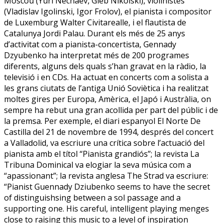
Moscou (Yuri Nechaev, Gleb Nikolski), violinistes
(Vladislav Igolinski, Igor Frolov), el pianista i compositor
de Luxemburg Walter Civitarealle, i el flautista de
Catalunya Jordi Palau. Durant els més de 25 anys
d’activitat com a pianista-concertista, Gennady
Dzyubenko ha interpretat més de 200 programes
diferents, alguns dels quals s’han gravat en la ràdio, la
televisió i en CDs. Ha actuat en concerts com a solista a
les grans ciutats de l’antiga Unió Soviètica i ha realitzat
moltes gires per Europa, Amèrica, el Japó i Austràlia, on
sempre ha rebut una gran acollida per part del públic i de
la premsa. Per exemple, el diari espanyol El Norte De
Castilla del 21 de novembre de 1994, després del concert
a Valladolid, va escriure una crítica sobre l’actuació del
pianista amb el títol “Pianista grandiós”; la revista La
Tribuna Dominical va elogiar la seva música com a
“apassionant”; la revista anglesa The Strad va escriure:
“Pianist Guennady Dziubenko seems to have the secret
of distinguishsing between a sol passage and a
supporting one. His careful, intelligent playing menges
close to raising this music to a level of inspiration