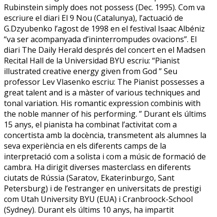
Rubinstein simply does not possess (Dec. 1995). Com va
escriure el diari El 9 Nou (Catalunya), l’actuació de
G.Dzyubenko l’agost de 1998 en el festival Isaac Albéniz
“va ser acompanyada d’ininterrompudes ovacions”. El
diari The Daily Herald després del concert en el Madsen
Recital Hall de la Universidad BYU escriu: “Pianist
illustrated creative energy given from God ” Seu
professor Lev Vlasenko escriu: The Pianist possesses a
great talent and is a màster of various techniques and
tonal variation. His romantic expression combinis with
the noble manner of his performing. ” Durant els últims
15 anys, el pianista ha combinat l’activitat com a
concertista amb la docència, transmetent als alumnes la
seva experiència en els diferents camps de la
interpretació com a solista i com a músic de formació de
cambra. Ha dirigit diverses masterclass en diferents
ciutats de Rússia (Saratov, Ekaterinburgo, Sant
Petersburg) i de l’estranger en universitats de prestigi
com Utah University BYU (EUA) i Cranbroock-School
(Sydney). Durant els últims 10 anys, ha impartit