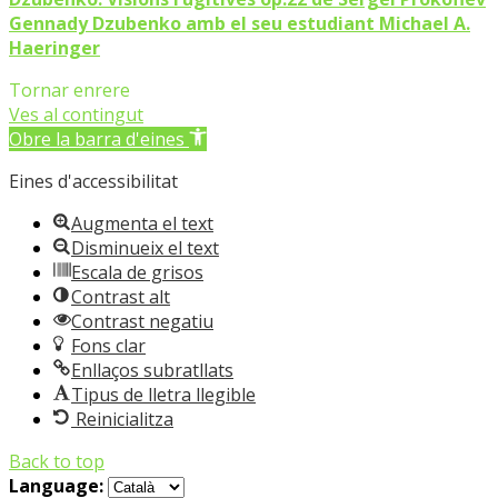
Gennady Dzubenko amb el seu estudiant Michael A.
Haeringer
Tornar enrere
Ves al contingut
Obre la barra d'eines
Eines d'accessibilitat
Augmenta el text
Disminueix el text
Escala de grisos
Contrast alt
Contrast negatiu
Fons clar
Enllaços subratllats
Tipus de lletra llegible
Reinicialitza
Back to top
Language: