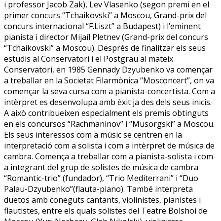
i professor Jacob Zak), Lev Vlasenko (segon premi en el
primer concurs “Tchaikovski” a Moscou, Grand-prix del
concurs internacional “F.Liszt” a Budapest) i l’eminent
pianista i director Mijaíl Pletnev (Grand-prix del concurs
“Tchaikovski” a Moscou). Després de finalitzar els seus
estudis al Conservatori i el Postgrau al mateix
Conservatori, en 1985 Gennady Dzyubenko va començar
a treballar en la Societat Filarmònica “Mosconcert”, on va
començar la seva cursa com a pianista-concertista. Com a
intèrpret es desenvolupa amb èxit ja des dels seus inicis.
A això contribueixen especialment els premis obtinguts
en els concursos “Rachmaninov” i “Musorgski” a Moscou.
Els seus interessos com a músic se centren en la
interpretació com a solista i com a intèrpret de música de
cambra. Comença a treballar com a pianista-solista i com
a integrant del grup de solistes de música de cambra
“Romantic-trio” (fundador), “Trio Mediterrani” i “Duo
Palau-Dzyubenko”(flauta-piano). També interpreta
duetos amb coneguts cantants, violinistes, pianistes i
flautistes, entre els quals solistes del Teatre Bolshoi de