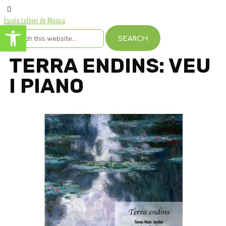
Escola Luthier de Música
Obre la barra d'eines
TERRA ENDINS: VEU
I PIANO