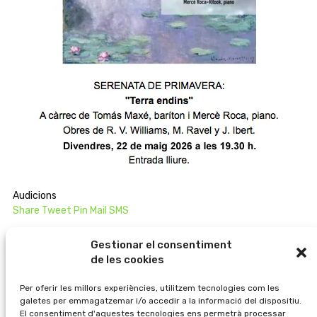
Audicions
Share
Tweet
Pin
Mail
SMS
A càrrec de Tomás Maxé, baríton i Mercè Roca, piano.
Gestionar el consentiment
de les cookies
Obres de R. V. Williams, M. Ravel y J. Ibert.
Per oferir les millors experiències, utilitzem tecnologies com les
galetes per emmagatzemar i/o accedir a la informació del dispositiu.
Divendres, 22 de maig 2026 a les 19.30 h.
El consentiment d'aquestes tecnologies ens permetrà processar