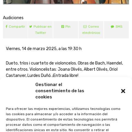
Audiciones
Compartir
Publicar en
Pin
Correo
SMS
Twitter
electrónico
Viernes, 14 de marzo 2025, a las 19:30 h
Dueto, tríos i cuarteto de violoncelos. Obras de Bach, Haendel,
entre otros. Violoncelistas: Joana Olivés, Albert Olivés, Oriol
Castanyer, Lurdes Duñó. ¡Entrada libre!
Gestionar el
Lugar: Escola Luthier de Música i Dansa, Departament de
consentimiento de las
Música. C/ Balmes, 53, pral. Més informació i reserves:
cookies
luthiermusica@luthiermusica.com / Tel: 933 232 246
Para ofrecer las mejores experiencias, utilizamos tecnologías como
las cookies para almacenar y/o acceder a la información del
dispositivo. El consentimiento de estas tecnologías nos permitirá
procesar datos como el comportamiento de navegación o las
identificaciones únicas en este sitio. No consentir o retirar el
VOLVER ATRÁS