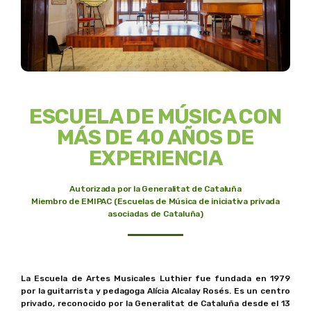
ESCUELA DE MÚSICA CON
MÁS DE 40 AÑOS DE
EXPERIENCIA
Autorizada por la Generalitat de Cataluña
Miembro de EMIPAC (Escuelas de Música de iniciativa privada
asociadas de Cataluña)
La Escuela de Artes Musicales Luthier fue fundada en 1979
por la guitarrista y pedagoga Alícia Alcalay Rosés. Es un centro
privado, reconocido por la Generalitat de Cataluña desde el 13