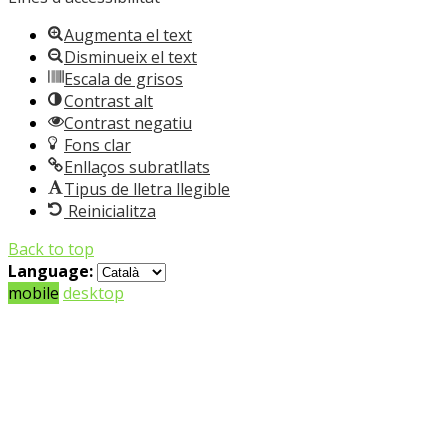
Augmenta el text
Disminueix el text
Escala de grisos
Contrast alt
Contrast negatiu
Fons clar
Enllaços subratllats
Tipus de lletra llegible
Reinicialitza
Back to top
Language:
mobile
desktop