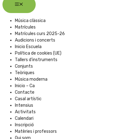
Música clàssica
Matrícules
Matrícules curs 2025-26
Audicions i concerts
Inicio Escuela
Política de cookies (UE)
Tallers d’instruments
Conjunts
Teòriques
Música moderna
Inicio – Ca
Contacte
Casal artístic
Intensius
Activitats
Calendari
Inscripció
Matèries i professors
Qui som