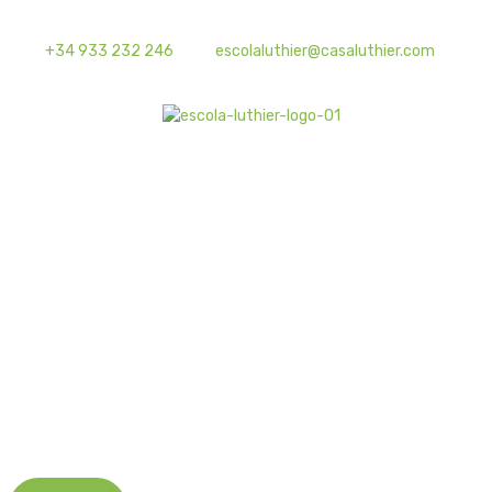
+34 933 232 246
escolaluthier@casaluthier.com