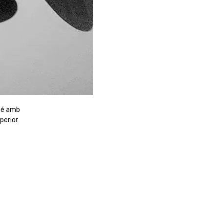
mbé amb
perior