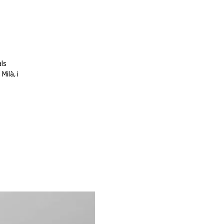
als
ilà, i