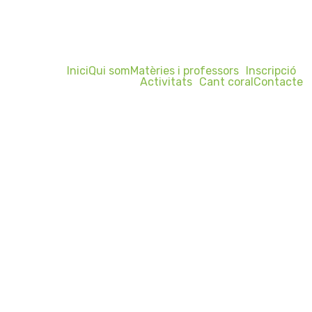
Inici
Qui som
Matèries i professors
Inscripció
Activitats
Cant coral
Contacte