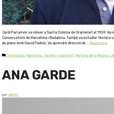
Jordi Parramon va néixer a Santa Coloma de Gramenet el 1959. Va rea
Conservatoris de Barcelona i Badalona. També va estudiar tècnica v
de piano amb David Padrós. Va aprendre direcció de …
Read more
Composició
,
Harmonia, formes i transport
,
Història de la Música
,
Ll
ANA GARDE
per
admin