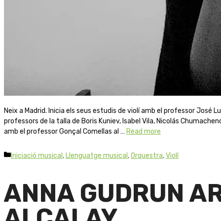
Neix a Madrid. Inicia els seus estudis de violí amb el professor José L
professors de la talla de Boris Kuniev, Isabel Vila, Nicolás Chumachenc
amb el professor Gonçal Comellas al …
Read more
Iniciació musical
,
Llenguatge musical
,
Orquestra
,
Violí
ANNA GUDRUN A
ALCALAY