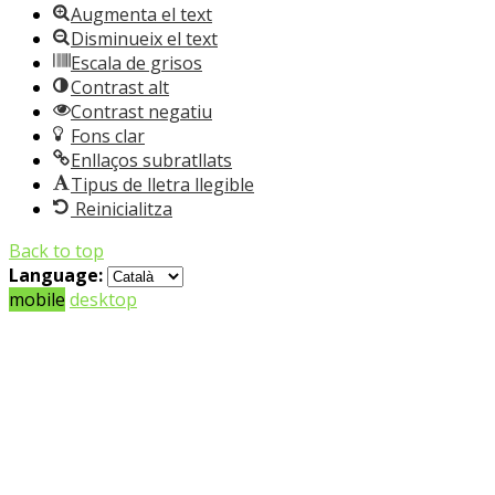
Augmenta el text
Disminueix el text
Escala de grisos
Contrast alt
Contrast negatiu
Fons clar
Enllaços subratllats
Tipus de lletra llegible
Reinicialitza
Back to top
Language:
mobile
desktop