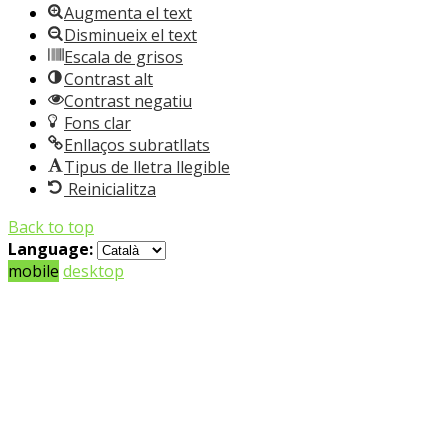
Augmenta el text
Disminueix el text
Escala de grisos
Contrast alt
Contrast negatiu
Fons clar
Enllaços subratllats
Tipus de lletra llegible
Reinicialitza
Back to top
Language:
mobile
desktop