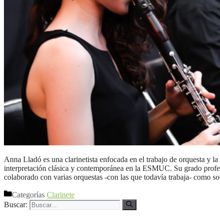
Anna Lladó es una clarinetista enfocada en el trabajo de orquesta y l
interpretación clásica y contemporánea en la ESMUC. Su grado profes
colaborado con varias orquestas -con las que todavía trabaja- como 
Categorías
Clarinete
Buscar: