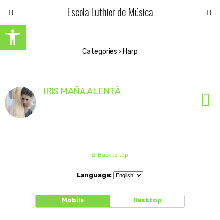
Escola Luthier de Música
Open toolbar
Categories ›
Harp
IRIS MAÑÀ ALENTÀ
Back to top
Language:
Mobile
Desktop