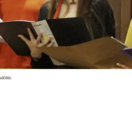
óttir.