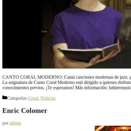
CANTO CORAL MODERNO: Canta canciones modernas de jazz, gospel,
La asignatura de Canto Coral Moderno está dirigido a quienes disfrut
conocimientos previos. ¡Te esperamos! Más información: luthiermus
Categorías
Coral
,
Noticias
Enric Colomer
por
admin