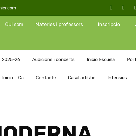
hier.com
Qui som
Matèries i professors
Inscripció
rs 2025-26
Audicions i concerts
Inicio Escuela
Polí
Inicio – Ca
Contacte
Casal artístic
Intensius
MODERNA