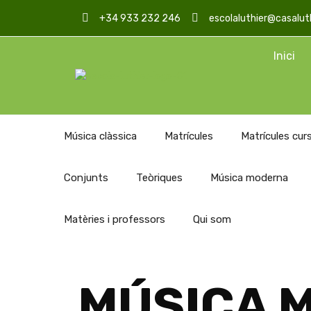
+34 933 232 246
escolaluthier@casalut
Inici
Música clàssica
Matrícules
Matrícules cu
Conjunts
Teòriques
Música moderna
Matèries i professors
Qui som
MÚSICA 