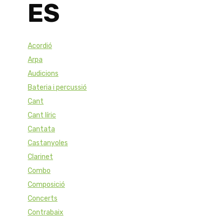
ES
Acordió
Arpa
Audicions
Bateria i percussió
Cant
Cant líric
Cantata
Castanyoles
Clarinet
Combo
Composició
Concerts
Contrabaix