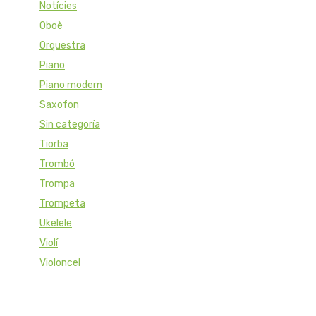
Notícies
Oboè
Orquestra
Piano
Piano modern
Saxofon
Sin categoría
Tiorba
Trombó
Trompa
Trompeta
Ukelele
Violí
Violoncel