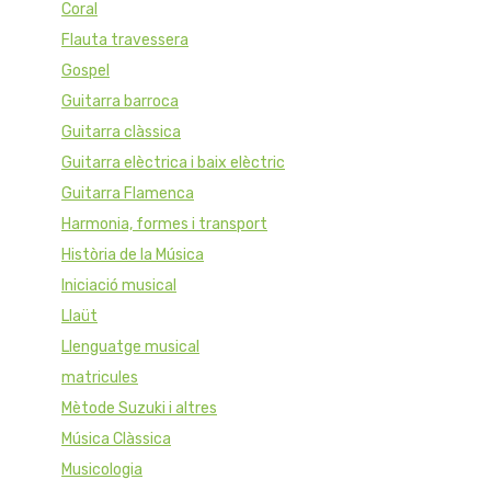
Coral
Flauta travessera
Gospel
Guitarra barroca
Guitarra clàssica
Guitarra elèctrica i baix elèctric
Guitarra Flamenca
Harmonia, formes i transport
Història de la Música
Iniciació musical
Llaüt
Llenguatge musical
matricules
Mètode Suzuki i altres
Música Clàssica
Musicologia