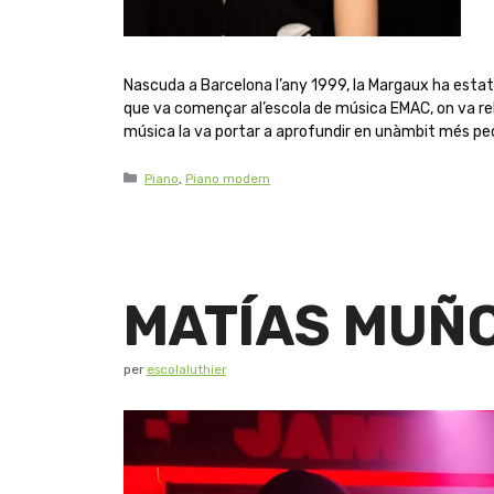
Nascuda a Barcelona l’any 1999, la Margaux ha esta
que va començar al’escola de música EMAC, on va reb
música la va portar a aprofundir en unàmbit més ped
Piano
,
Piano modern
MATÍAS MUÑO
per
escolaluthier