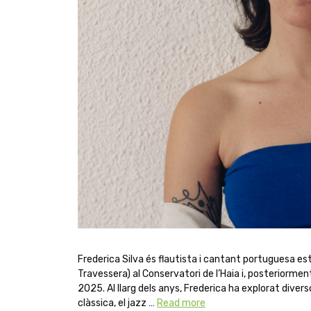
Frederica Silva és flautista i cantant portuguesa es
Travessera) al Conservatori de l’Haia i, posteriorment
2025. Al llarg dels anys, Frederica ha explorat dive
clàssica, el jazz …
Read more