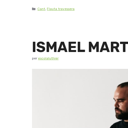
Cant
,
Flauta travessera
ISMAEL MART
per
escolaluthier